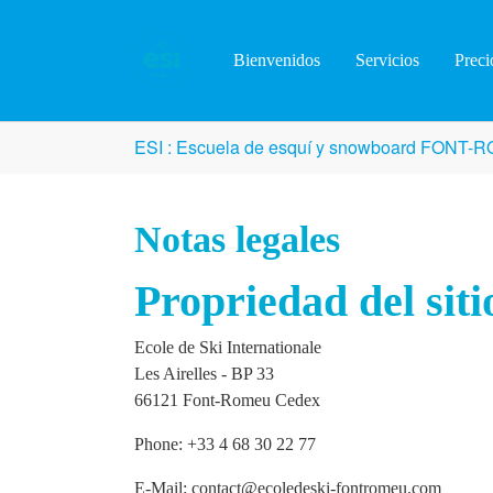
Skip to main content
Bienvenidos
Servicios
Preci
You are here:
ESI : Escuela de esquí y snowboard FONT
Notas legales
Propriedad del siti
Ecole de Ski Internationale
Les Airelles - BP 33
66121 Font-Romeu Cedex
Phone: +33 4 68 30 22 77
E-Mail: contact@ecoledeski-fontromeu.com