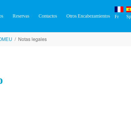
os
Reservas
Contactos
Otros Encabezamientos
Fr
S
-ROMEU
Notas legales
o